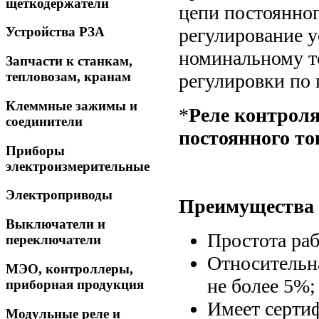
щеткодержатели
цепи постоянног
регулирование у
Устройства РЗА
номинальному то
Запчасти к станкам,
тепловозам, кранам
регулировки по 
Клеммные зажимы и
*
Реле контроля
соединители
постоянного то
Приборы
электроизмерительные
Электроприводы
Преимущества
Выключатели и
Простота ра
переключатели
Относительна
МЭО, контроллеры,
не более 5%;
приборная продукция
Имеет серти
Модульные реле и