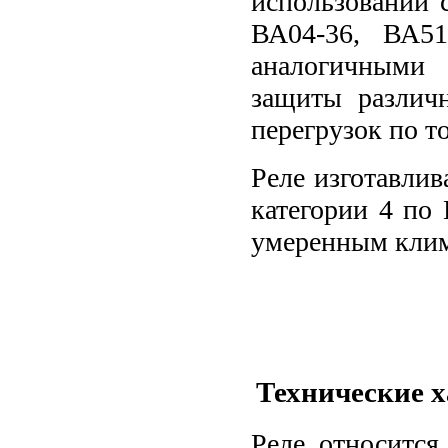
использовании 
ВА04-36, ВА51
аналогичны
защиты различн
перегрузок по то
Реле изготавли
категории 4 по
умеренным клим
Технические 
Реле относится